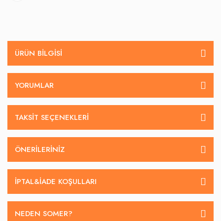
ÜRÜN BILGISI
YORUMLAR
TAKSIT SEÇENEKLERI
ÖNERILERINIZ
İPTAL&IADE KOŞULLARI
NEDEN SOMER?