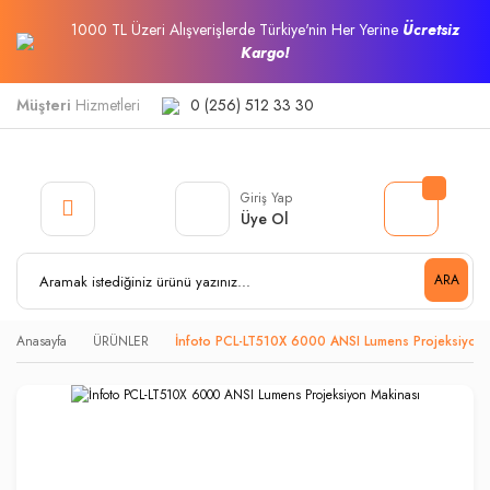
1000 TL Üzeri Alışverişlerde Türkiye'nin Her Yerine
Ücretsiz
Kargo!
Müşteri
Hizmetleri
0 (256) 512 33 30
Giriş Yap
Üye Ol
ARA
Anasayfa
ÜRÜNLER
İnfoto PCL-LT510X 6000 ANSI Lumens Projeksiyon 