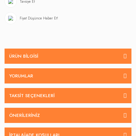
Tavsiye Et
Fiyat Düşünce Haber Et!
ÜRÜN BILGISI
YORUMLAR
TAKSIT SEÇENEKLERI
ÖNERILERINIZ
İPTAL&IADE KOŞULLARI