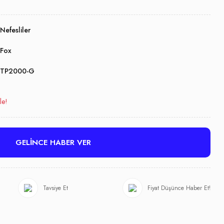
Nefesliler
Fox
TP2000-G
le!
GELİNCE HABER VER
Tavsiye Et
Fiyat Düşünce Haber Et!