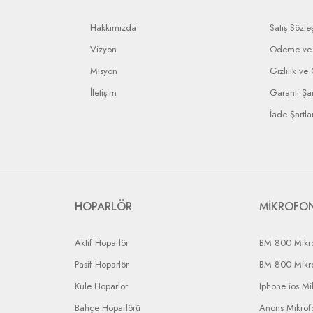
Hakkımızda
Satış Sözle
Vizyon
Ödeme ve 
Misyon
Gizlilik ve
İletişim
Garanti Şar
İade Şartlar
HOPARLÖR
MİKROFO
Aktif Hoparlör
BM 800 Mikr
Pasif Hoparlör
BM 800 Mikr
Kule Hoparlör
Iphone ios Mi
Bahçe Hoparlörü
Anons Mikrofo