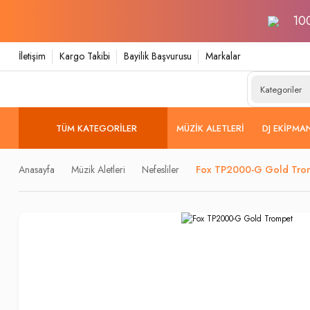
100
İletişim
Kargo Takibi
Bayilik Başvurusu
Markalar
TÜM KATEGORILER
MÜZIK ALETLERI
DJ EKIPMA
Anasayfa
Müzik Aletleri
Nefesliler
Fox TP2000-G Gold Tro