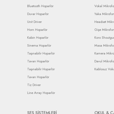
Bluetooth Hoparlör
Vokal Mikrof
Duvar Hoparlör
Yaka Mikrofo
Unit Driver
Headset Mikr
Horn Hoparlör
Gişe Mikrofo
Kabin Hoparlör
Koro Shoutgu
Sinema Hoparlör
Masa Mikrof
Taşınabilir Hoparlör
Kamera Mikr
Tavan Hoparlör
Davul Mikrof
Taşınabilir Hoparlör
Kablosuz Vok
Tavan Hoparlör
Tiz Driver
Line Array Hoparlör
SES SİSTEMLERİ
OKUL & C