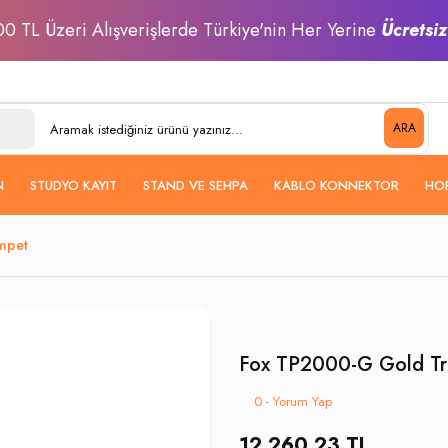
0 TL Üzeri Alışverişlerde Türkiye'nin Her Yerine
Ücretsi
ARA
N
STUDYO KAYIT
STAND VE SEHPA
KABLO KONNEKTOR
HO
mpet
Fox TP2000-G Gold T
0 - Yorum Yap
12.260,23 TL