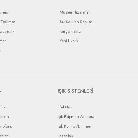
şmesi
Müşteri Hizmetleri
Teslimat
Sık Sorulan Sorular
 Güvenlik
Kargo Takibi
tları
Yeni Üyelik
ı
N
IŞIK SİSTEMLERİ
ofon
Efekt Işık
ofonn
Işık Ekipman Aksesuar
krofonu
Işık Kontrol/Dimmer
nları
Lazer Işık