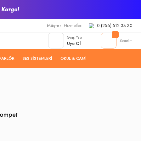
z Kargo!
Müşteri
Hizmetleri
0 (256) 512 33 30
Giriş Yap
Sepetim
Üye Ol
PARLÖR
SES SISTEMLERI
OKUL & CAMI
rompet