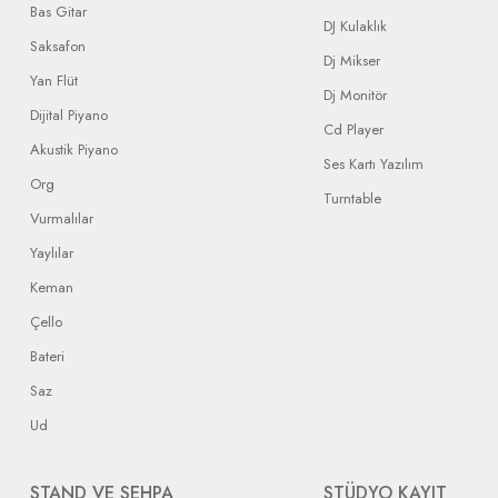
Bas Gitar
DJ Kulaklık
Saksafon
Dj Mikser
Yan Flüt
Dj Monitör
Dijital Piyano
Cd Player
Akustik Piyano
Ses Kartı Yazılım
Org
Turntable
Vurmalılar
Yaylılar
Keman
Çello
Bateri
Saz
Ud
STAND VE SEHPA
STÜDYO KAYIT