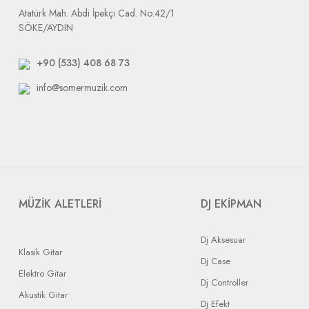
Atatürk Mah. Abdi İpekçi Cad. No:42/1
SÖKE/AYDIN
+90 (533) 408 68 73
info@somermuzik.com
MÜZİK ALETLERİ
DJ EKİPMAN
Dj Aksesuar
Klasik Gitar
Dj Case
Elektro Gitar
Dj Controller
Akustik Gitar
Dj Efekt