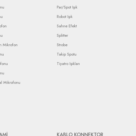
onu
Par/Spot Işık
nu
Robot Işık
ofon
Sahne Efekt
nu
Splitter
n Mikrofon
Strobe
onu
Takip Spotu
ofonu
Tiyatro Işıkları
onu
al Mikrofonu
AMİ
KABLO KONNEKTOR