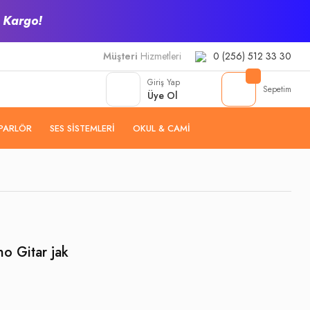
z Kargo!
Müşteri
Hizmetleri
0 (256) 512 33 30
Giriş Yap
Sepetim
Üye Ol
PARLÖR
SES SISTEMLERI
OKUL & CAMI
o Gitar jak