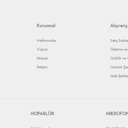
etkili servislere gerekli yaptırımı uygulayarak en kısa sürede işleminizi sonuç
ip edebilmeniz için bir bildirim numarası gönderilecek ve bu numara ile arızal
rin anlaşmalı olduğumuz kargo firmaları ile yapılması gerekir.
Kurumsal
Alışveriş
Hakkımızda
Satış Sözle
Vizyon
Ödeme ve 
Misyon
Gizlilik ve
İletişim
Garanti Şar
İade Şartlar
HOPARLÖR
MİKROFO