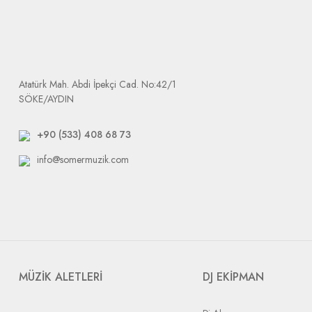
değişmektedir. Firmamız sizi mağdur etmemek için tedarikçiler ve y
Ürün elimize ulaştığında size e-mail olarak arızalı ürününüzü tak
Dikkat etmeniz gerek durum: tarafımıza yapılacak bütün gönderile
Atatürk Mah. Abdi İpekçi Cad. No:42/1
SÖKE/AYDIN
+90 (533) 408 68 73
info@somermuzik.com
MÜZİK ALETLERİ
DJ EKİPMAN