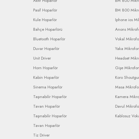
Aktif Hoparlör
BM 800 Mikr
Pasif Hoparlör
BM 800 Mikr
Kule Hoparlör
Iphone ios Mi
Bahçe Hoparlörü
Anons Mikrofo
Bluetooth Hoparlör
Vokal Mikrof
Duvar Hoparlör
Yaka Mikrofo
Unit Driver
Headset Mikr
Horn Hoparlör
Gişe Mikrofo
Kabin Hoparlör
Koro Shoutgu
Sinema Hoparlör
Masa Mikrof
Taşınabilir Hoparlör
Kamera Mikr
Tavan Hoparlör
Davul Mikrof
Taşınabilir Hoparlör
Kablosuz Vok
Tavan Hoparlör
Tiz Driver