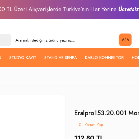
0 TL Üzeri Alışverişlerde Türkiye'nin Her Yerine
Ücretsi
ARA
N
STUDYO KAYIT
STAND VE SEHPA
KABLO KONNEKTOR
HO
Eralpro153.20.001 Mon
0 - Yorum Yap
112,80 TL