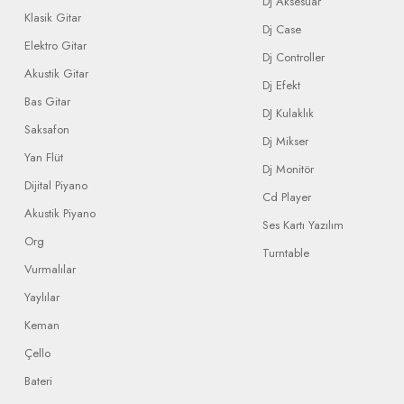
Dj Aksesuar
Klasik Gitar
Dj Case
Elektro Gitar
Dj Controller
Akustik Gitar
Dj Efekt
Bas Gitar
DJ Kulaklık
Saksafon
Dj Mikser
Yan Flüt
Dj Monitör
Dijital Piyano
Cd Player
Akustik Piyano
Ses Kartı Yazılım
Org
Turntable
Vurmalılar
Yaylılar
Keman
Çello
Bateri