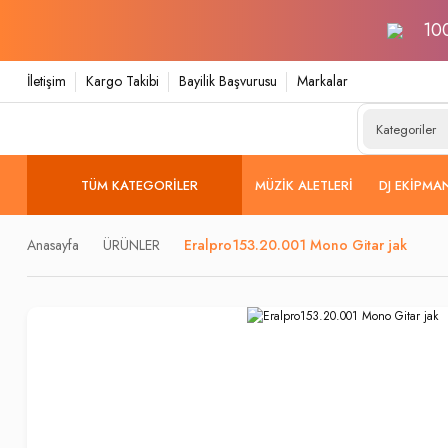
100
İletişim
Kargo Takibi
Bayilik Başvurusu
Markalar
TÜM KATEGORILER
MÜZIK ALETLERI
DJ EKIPMA
Anasayfa
ÜRÜNLER
Eralpro153.20.001 Mono Gitar jak