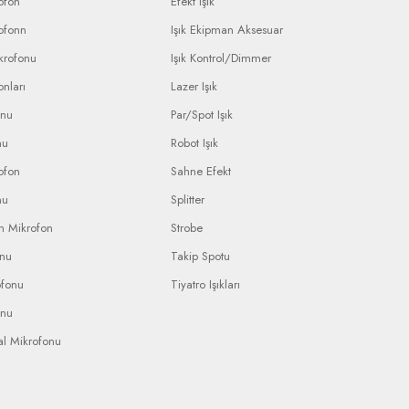
ofon
Efekt Işık
ofonn
Işık Ekipman Aksesuar
krofonu
Işık Kontrol/Dimmer
nları
Lazer Işık
onu
Par/Spot Işık
nu
Robot Işık
ofon
Sahne Efekt
nu
Splitter
n Mikrofon
Strobe
onu
Takip Spotu
ofonu
Tiyatro Işıkları
onu
al Mikrofonu