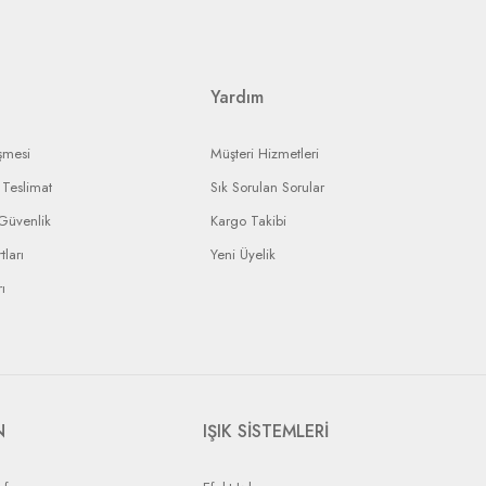
landırmaya çalışacaktır.
ı ürününüzün durumunu takip edebileceksiniz.
Yardım
şmesi
Müşteri Hizmetleri
Teslimat
Sık Sorulan Sorular
 Güvenlik
Kargo Takibi
tları
Yeni Üyelik
ı
N
IŞIK SİSTEMLERİ