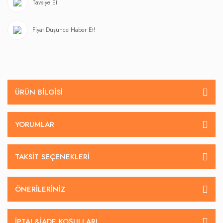
Tavsiye Et
Fiyat Düşünce Haber Et!
ÜRÜN BILGISI
YORUMLAR
TAKSIT SEÇENEKLERI
ÖNERILERINIZ
İPTAL&IADE KOŞULLARI