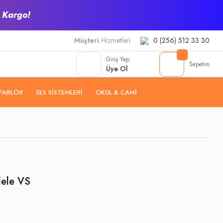
z Kargo!
Müşteri
Hizmetleri
0 (256) 512 33 30
Giriş Yap
Sepetim
Üye Ol
PARLÖR
SES SISTEMLERI
OKUL & CAMI
lele VS