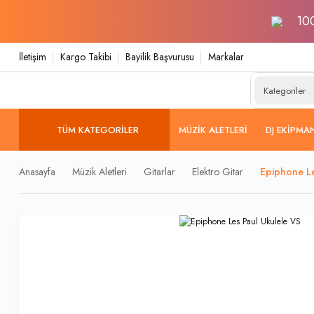
100
İletişim
Kargo Takibi
Bayilik Başvurusu
Markalar
TÜM KATEGORILER
MÜZIK ALETLERI
DJ EKIPMA
Anasayfa
Müzik Aletleri
Gitarlar
Elektro Gitar
Epiphone Le