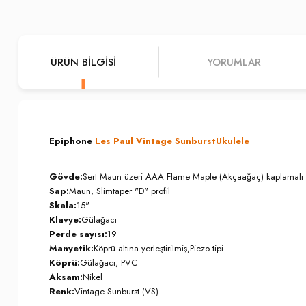
ÜRÜN BILGISI
YORUMLAR
Epiphone
Les Paul Vintage Sunburst
Ukulele
Gövde:
Sert Maun üzeri AAA Flame Maple (Akçaağaç) kaplamalı
Sap:
Maun, Slimtaper "D" profil
Skala:
15"
Klavye:
Gülağacı
Perde sayısı:
19
Manyetik:
Köprü altına yerleştirilmiş,Piezo tipi
Köprü:
Gülağacı, PVC
Aksam:
Nikel
Renk:
Vintage Sunburst (VS)