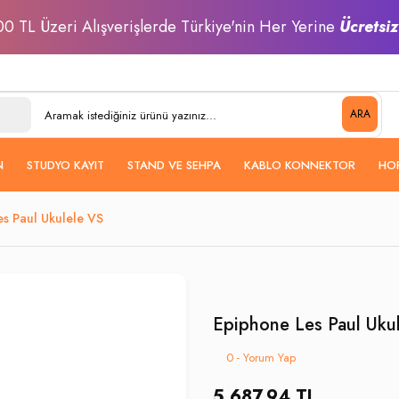
0 TL Üzeri Alışverişlerde Türkiye'nin Her Yerine
Ücretsi
ARA
N
STUDYO KAYIT
STAND VE SEHPA
KABLO KONNEKTOR
HO
s Paul Ukulele VS
Epiphone Les Paul Uku
0 - Yorum Yap
5.687,94 TL