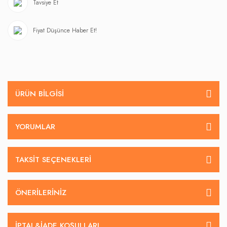
Tavsiye Et
Fiyat Düşünce Haber Et!
ÜRÜN BILGISI
YORUMLAR
TAKSIT SEÇENEKLERI
ÖNERILERINIZ
İPTAL&IADE KOŞULLARI