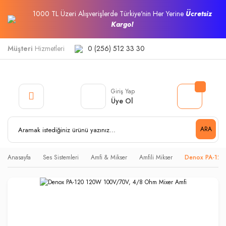
1000 TL Üzeri Alışverişlerde Türkiye'nin Her Yerine
Ücretsiz
Kargo!
Müşteri
Hizmetleri
0 (256) 512 33 30
Giriş Yap
Üye Ol
ARA
Anasayfa
Ses Sistemleri
Amfi & Mikser
Amfili Mikser
Denox PA-120