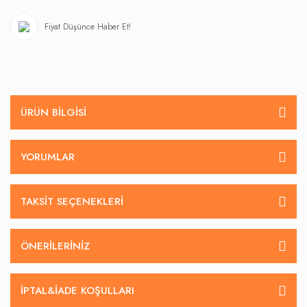
Fiyat Düşünce Haber Et!
ÜRÜN BILGISI
YORUMLAR
TAKSIT SEÇENEKLERI
ÖNERILERINIZ
İPTAL&IADE KOŞULLARI