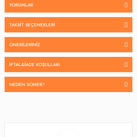
YORUMLAR
TAKSIT SEÇENEKLERI
ÖNERILERINIZ
İPTAL&IADE KOŞULLARI
NEDEN SOMER?