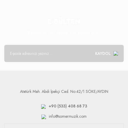
E-BÜLTEN
Kampanya ve fırsatlar için abone olun!
KAYDOL
Atatürk Mah. Abdi İpekçi Cad. No:42/1 SÖKE/AYDIN
+90 (533) 408 68 73
info@somermuzik.com