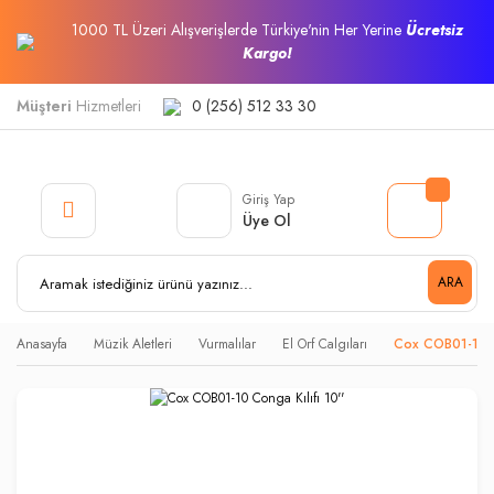
1000 TL Üzeri Alışverişlerde Türkiye'nin Her Yerine
Ücretsiz
Kargo!
Müşteri
Hizmetleri
0 (256) 512 33 30
Giriş Yap
Üye Ol
ARA
Anasayfa
Müzik Aletleri
Vurmalılar
El Orf Calgıları
Cox COB01-10 Co