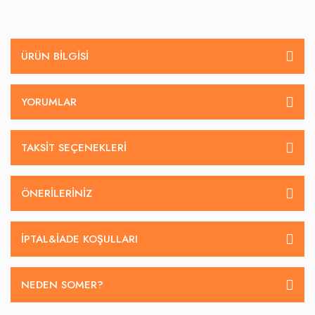
ÜRÜN BILGISI
YORUMLAR
TAKSIT SEÇENEKLERI
ÖNERILERINIZ
İPTAL&IADE KOŞULLARI
NEDEN SOMER?