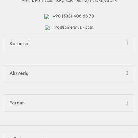
Atatürk Mah. Abdi İpekçi Cad. No:42/1 SÖKE/AYDIN
+90 (533) 408 68 73
info@somermuzik.com
Kurumsal
Alışveriş
Yardım