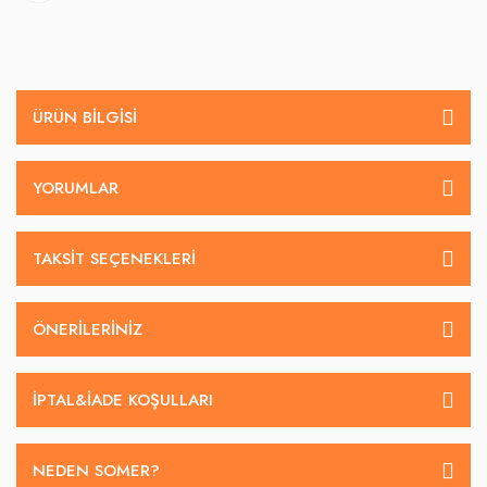
ÜRÜN BILGISI
YORUMLAR
TAKSIT SEÇENEKLERI
ÖNERILERINIZ
İPTAL&IADE KOŞULLARI
NEDEN SOMER?