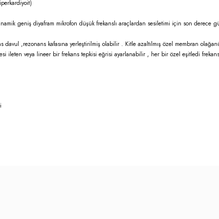
perkardiyoit)
namik geniş diyafram mikrofon düşük frekanslı araçlardan sesiletimi için son derece güv
davul ,rezonans kafasına yerleştirilmiş olabilir . Kitle azaltılmış özel membran olağa
esi ileten veya lineer bir frekans tepkisi eğrisi ayarlanabilir , her bir özel eşitledi fre
i
rda yetersiz gördüğünüz noktaları öneri formunu kullanarak tarafımıza iletebilirsi
adresteki kişi/kuruluşa tesliminden itibaren on dört (14) gün içinde cayma hakk
Bu ürüne ilk yorumu siz yapın!
dirimde bulunulması ve ürünün ilgili madde hükümleri çerçevesinde kullanılmam
erildiğine ilişkin kargo teslim tutanağı örneği ile fatura aslının iadesi zorun