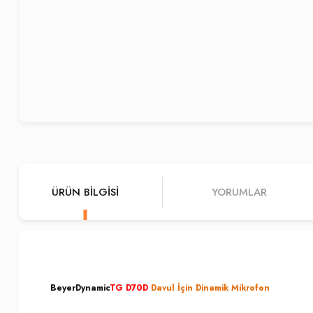
ÜRÜN BILGISI
YORUMLAR
BeyerDynamic
TG D70D
Davul İçin Dinamik Mikrofon