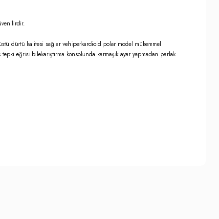
enilirdir.
nüstü dürtü kalitesi sağlar vehiperkardioid polar model mükemmel
kans tepki eğrisi bilekarıştırma konsolunda karmaşık ayar yapmadan parlak
niz.
ına sahiptir.
ış olması şarttır. Bu hakkın kullanılması halinde,
ludur. Bu belgelerin ulaşmasını takip eden Yedi (7) gün içinde ürün