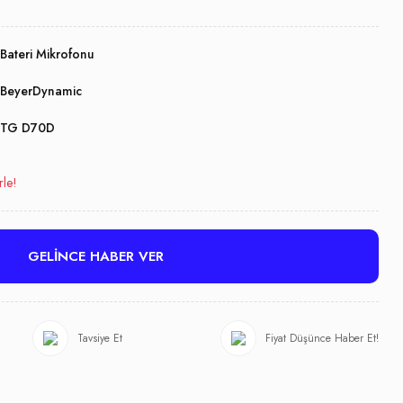
Bateri Mikrofonu
BeyerDynamic
TG D70D
rle!
GELİNCE HABER VER
Tavsiye Et
Fiyat Düşünce Haber Et!