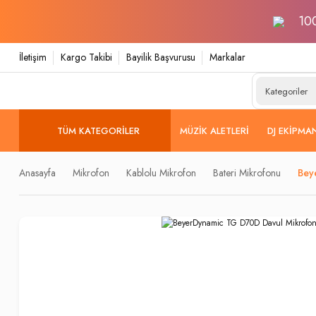
100
İletişim
Kargo Takibi
Bayilik Başvurusu
Markalar
TÜM KATEGORILER
MÜZIK ALETLERI
DJ EKIPMA
Anasayfa
Mikrofon
Kablolu Mikrofon
Bateri Mikrofonu
Bey