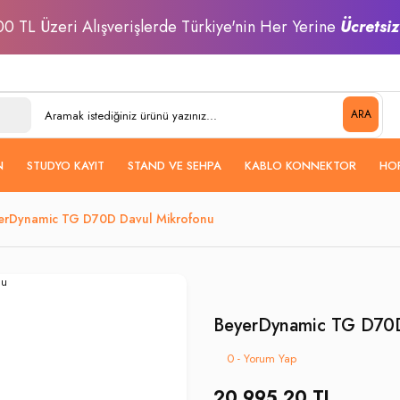
0 TL Üzeri Alışverişlerde Türkiye'nin Her Yerine
Ücretsi
ARA
N
STUDYO KAYIT
STAND VE SEHPA
KABLO KONNEKTOR
HO
erDynamic TG D70D Davul Mikrofonu
BeyerDynamic TG D70D
0 - Yorum Yap
20.995,20 TL