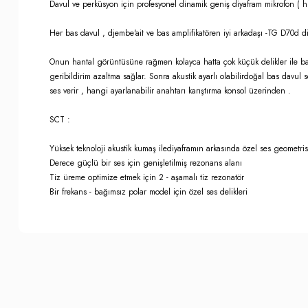
Davul ve perküsyon için profesyonel dinamik geniş diyafram mikrofon ( hi
Her bas davul , djembe'ait ve bas amplifikatören iyi arkadaşı -TG D70d di
Onun hantal görüntüsüne rağmen kolayca hatta çok küçük delikler ile bas 
geribildirim azaltma sağlar. Sonra akustik ayarlı olabilirdoğal bas davul s
ses verir , hangi ayarlanabilir anahtarı karıştırma konsol üzerinden .
SCT :
Yüksek teknoloji akustik kumaş ilediyaframın arkasında özel ses geometris
Derece güçlü bir ses için genişletilmiş rezonans alanı
Tiz üreme optimize etmek için 2 - aşamalı tiz rezonatör
Bir frekans - bağımsız polar model için özel ses delikleri
Bu ürünün fiyat bilgisi, resim, ürün açıklamalarında ve diğer konula
İade İptal Prosedürü
Görüş ve önerileriniz için teşekkür ederiz.
Musterilerimiz, sözleşme konusu ürünün kendisine veya gösterdiği 
Cayma hakkının kullanılması için bu süre içinde Somer Muzik'e bil
Ürün resmi kalitesiz, bozuk veya görüntülenemiyor.
3. kişiye veya Müşterimize teslim edilen ürünün Somer Muzik'e gönd