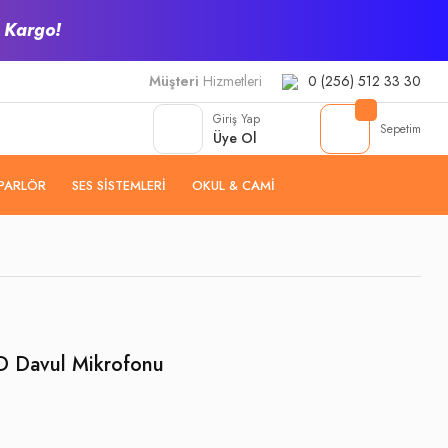
z Kargo!
Müşteri
Hizmetleri
0 (256) 512 33 30
Giriş Yap
Sepetim
Üye Ol
PARLÖR
SES SISTEMLERI
OKUL & CAMI
 Davul Mikrofonu