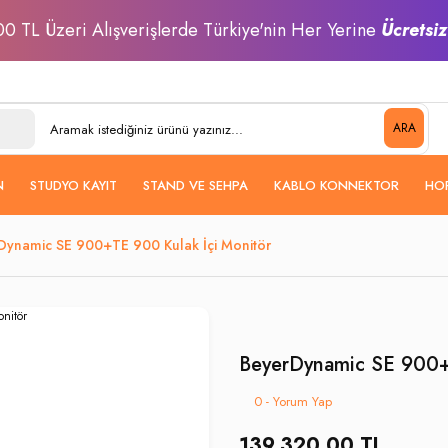
0 TL Üzeri Alışverişlerde Türkiye'nin Her Yerine
Ücretsi
ARA
N
STUDYO KAYIT
STAND VE SEHPA
KABLO KONNEKTOR
HO
Dynamic SE 900+TE 900 Kulak İçi Monitör
BeyerDynamic SE 900+T
0 - Yorum Yap
139.320,00 TL