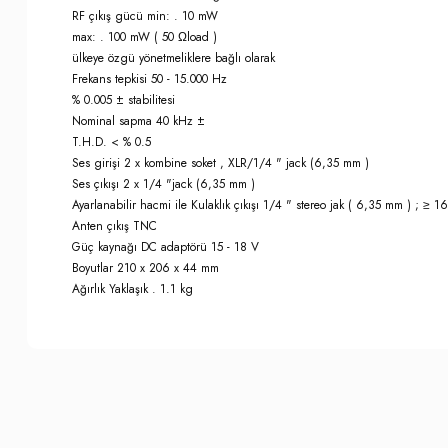
RF çıkış gücü min: . 10 mW
max: . 100 mW ( 50 Ωload )
ülkeye özgü yönetmeliklere bağlı olarak
Frekans tepkisi 50 - 15.000 Hz
% 0.005 ± stabilitesi
Nominal sapma 40 kHz ±
T.H.D. < % 0.5
Ses girişi 2 x kombine soket , XLR/1/4 " jack (6,35 mm )
Ses çıkışı 2 x 1/4 "jack (6,35 mm )
Ayarlanabilir hacmi ile Kulaklık çıkışı 1/4 " stereo jak ( 6,35 mm ) ; ≥ 1
Anten çıkış TNC
Güç kaynağı DC adaptörü 15 - 18 V
Boyutlar 210 x 206 x 44 mm
Ağırlık Yaklaşık . 1.1 kg
Bu ürünün fiyat bilgisi, resim, ürün açıklamalarında ve diğer konula
İade İptal Prosedürü
Görüş ve önerileriniz için teşekkür ederiz.
Musterilerimiz, sözleşme konusu ürünün kendisine veya gösterdiği 
Cayma hakkının kullanılması için bu süre içinde Somer Muzik'e bil
Ürün resmi kalitesiz, bozuk veya görüntülenemiyor.