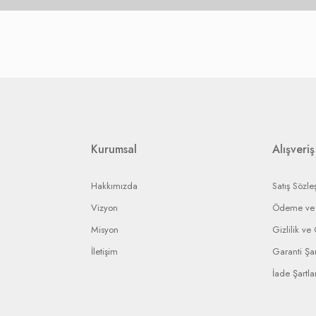
ade. Dolayısı ile mutlaka isteğinizi ifade eden bir not ile birlikte ürünü gönde
karşılanır.
nın stoklarına bağlı olarak, iade ise yetkili servisin vereceği rapora bağlı olar
etkili servislere gerekli yaptırımı uygulayarak en kısa sürede işleminizi sonuç
ip edebilmeniz için bir bildirim numarası gönderilecek ve bu numara ile arızal
rin anlaşmalı olduğumuz kargo firmaları ile yapılması gerekir.
Kurumsal
Alışveriş
Hakkımızda
Satış Sözle
Vizyon
Ödeme ve 
Misyon
Gizlilik ve
İletişim
Garanti Şar
İade Şartlar