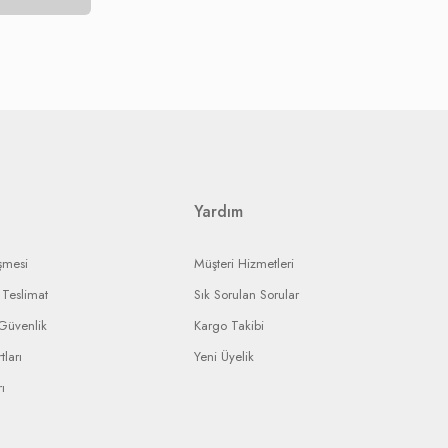
rmeniz gerekmektedir.
ak, onarım ise yine yetkili servisin onarım süresine bağlı olarak
landırmaya çalışacaktır.
ı ürününüzün durumunu takip edebileceksiniz.
Yardım
şmesi
Müşteri Hizmetleri
Teslimat
Sık Sorulan Sorular
 Güvenlik
Kargo Takibi
tları
Yeni Üyelik
ı