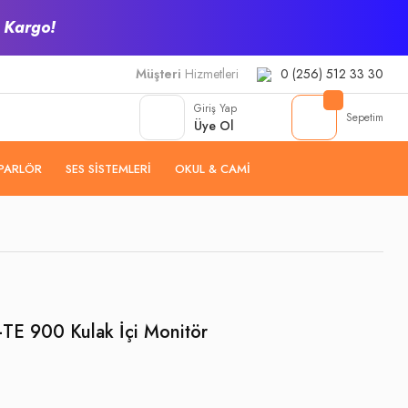
z Kargo!
Müşteri
Hizmetleri
0 (256) 512 33 30
Giriş Yap
Sepetim
Üye Ol
PARLÖR
SES SISTEMLERI
OKUL & CAMI
E 900 Kulak İçi Monitör