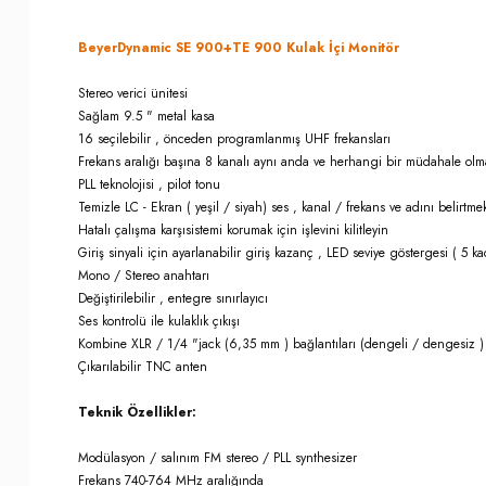
BeyerDynamic SE 900+TE 900 Kulak İçi Monitör
Stereo verici ünitesi
Sağlam 9.5 " metal kasa
16 seçilebilir , önceden programlanmış UHF frekansları
Frekans aralığı başına 8 kanalı aynı anda ve herhangi bir müdahale olmak
PLL teknolojisi , pilot tonu
Temizle LC - Ekran ( yeşil / siyah) ses , kanal / frekans ve adını belirtme
Hatalı çalışma karşısistemi korumak için işlevini kilitleyin
Giriş sinyali için ayarlanabilir giriş kazanç , LED seviye göstergesi ( 5 k
Mono / Stereo anahtarı
Değiştirilebilir , entegre sınırlayıcı
Ses kontrolü ile kulaklık çıkışı
Kombine XLR / 1/4 "jack (6,35 mm ) bağlantıları (dengeli / dengesiz )
Çıkarılabilir TNC anten
Teknik Özellikler:
Modülasyon / salınım FM stereo / PLL synthesizer
Frekans 740-764 MHz aralığında