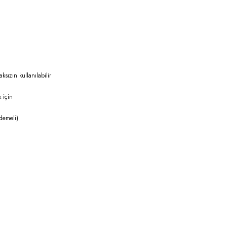
sızın kullanılabilir
k için
ademeli)