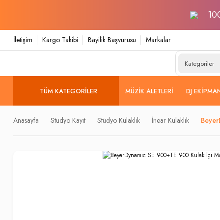
100
İletişim
Kargo Takibi
Bayilik Başvurusu
Markalar
TÜM KATEGORILER
MÜZIK ALETLERI
DJ EKIPMA
Anasayfa
Studyo Kayıt
Stüdyo Kulaklık
İnear Kulaklık
Beyer