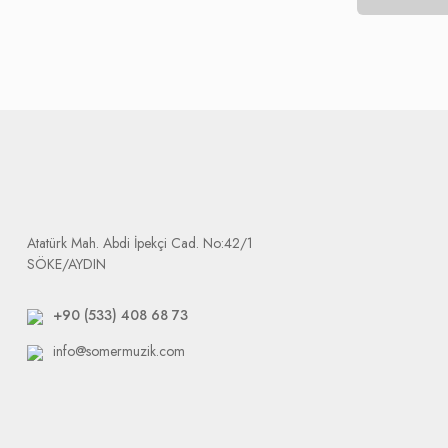
Bu ürünler için 3 alternatif söz konusudur; onarım, değişim veya i
Bu kategoriye giren ürünlerin kargo ücretleri Firmamız tarafından 
Tarafımıza ulaşan ürünler işlemin süresi, değişim ise tedarikçi fima
değişmektedir. Firmamız sizi mağdur etmemek için tedarikçiler ve y
Ürün elimize ulaştığında size e-mail olarak arızalı ürününüzü tak
Dikkat etmeniz gerek durum: tarafımıza yapılacak bütün gönderile
Atatürk Mah. Abdi İpekçi Cad. No:42/1
SÖKE/AYDIN
+90 (533) 408 68 73
info@somermuzik.com