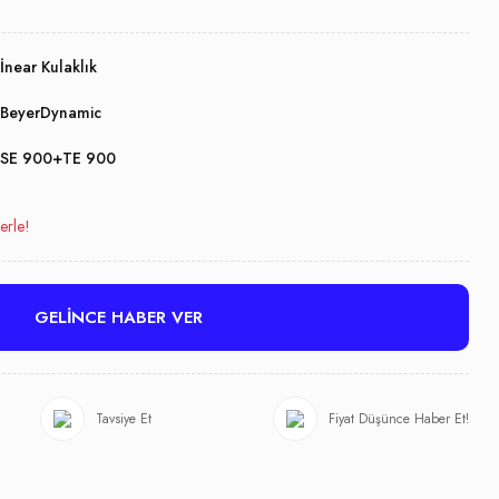
İnear Kulaklık
BeyerDynamic
SE 900+TE 900
erle!
GELİNCE HABER VER
Tavsiye Et
Fiyat Düşünce Haber Et!