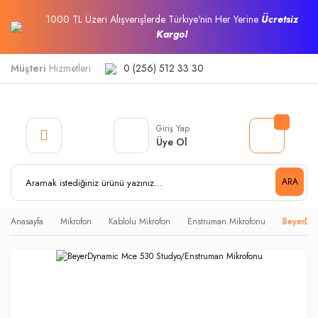
1000 TL Üzeri Alışverişlerde Türkiye'nin Her Yerine
Ücretsiz
Kargo!
Müşteri
Hizmetleri
0 (256) 512 33 30
Giriş Yap
Üye Ol
ARA
Anasayfa
Mikrofon
Kablolu Mikrofon
Enstruman Mikrofonu
BeyerDy