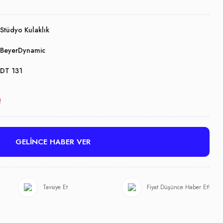
Stüdyo Kulaklık
BeyerDynamic
DT 131
!
GELİNCE HABER VER
Tavsiye Et
Fiyat Düşünce Haber Et!