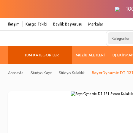
100
İletişim
Kargo Takibi
Bayilik Başvurusu
Markalar
TÜM KATEGORILER
MÜZIK ALETLERI
DJ EKIPMA
Anasayfa
Studyo Kayıt
Stüdyo Kulaklık
BeyerDynamic DT 131 