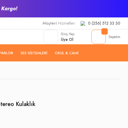
z Kargo!
Müşteri
Hizmetleri
0 (256) 512 33 30
Giriş Yap
Sepetim
Üye Ol
PARLÖR
SES SISTEMLERI
OKUL & CAMI
tereo Kulaklık