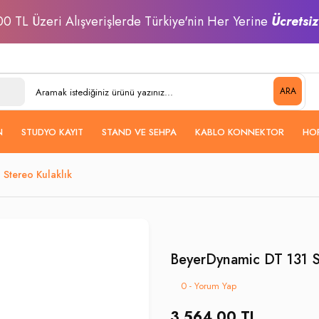
0 TL Üzeri Alışverişlerde Türkiye'nin Her Yerine
Ücretsi
ARA
N
STUDYO KAYIT
STAND VE SEHPA
KABLO KONNEKTOR
HO
Stereo Kulaklık
BeyerDynamic DT 131 S
0 - Yorum Yap
3.564,00 TL