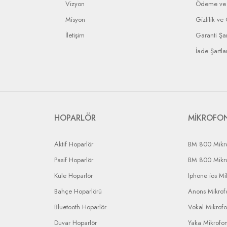
Vizyon
Ödeme ve 
Misyon
Gizlilik ve
İletişim
Garanti Şar
İade Şartlar
HOPARLÖR
MİKROFO
Aktif Hoparlör
BM 800 Mikr
Pasif Hoparlör
BM 800 Mikr
Kule Hoparlör
Iphone ios Mi
Bahçe Hoparlörü
Anons Mikrofo
Bluetooth Hoparlör
Vokal Mikrof
Duvar Hoparlör
Yaka Mikrofo