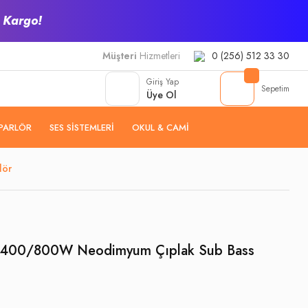
z Kargo!
Müşteri
Hizmetleri
0 (256) 512 33 30
Giriş Yap
Sepetim
Üye Ol
PARLÖR
SES SISTEMLERI
OKUL & CAMI
lör
ç 400/800W Neodimyum Çıplak Sub Bass