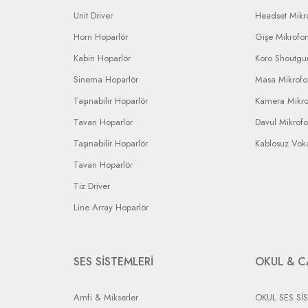
Unit Driver
Headset Mikr
Horn Hoparlör
Gişe Mikrofo
Kabin Hoparlör
Koro Shoutgu
Sinema Hoparlör
Masa Mikrof
Taşınabilir Hoparlör
Kamera Mikr
Tavan Hoparlör
Davul Mikrof
Taşınabilir Hoparlör
Kablosuz Vok
Tavan Hoparlör
Tiz Driver
Line Array Hoparlör
SES SİSTEMLERİ
OKUL & C
Amfi & Mikserler
OKUL SES Sİ