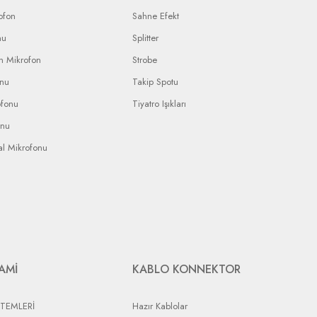
ofon
Sahne Efekt
nu
Splitter
n Mikrofon
Strobe
onu
Takip Spotu
ofonu
Tiyatro Işıkları
onu
al Mikrofonu
AMİ
KABLO KONNEKTOR
STEMLERİ
Hazır Kablolar