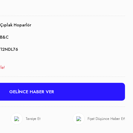
Çıplak Hoparlör
B&C
12NDL76
le!
GELİNCE HABER VER
Tavsiye Et
Fiyat Düşünce Haber Et!