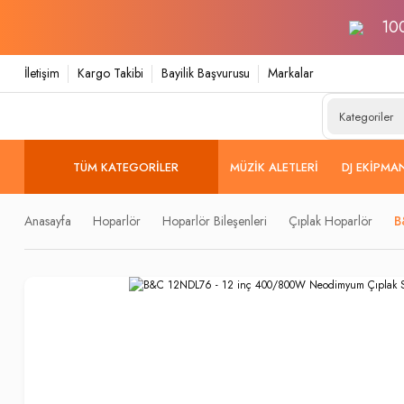
100
İletişim
Kargo Takibi
Bayilik Başvurusu
Markalar
TÜM KATEGORILER
MÜZIK ALETLERI
DJ EKIPMA
Anasayfa
Hoparlör
Hoparlör Bileşenleri
Çıplak Hoparlör
B