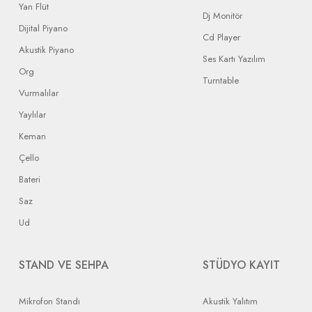
Yan Flüt
Dj Monitör
Dijital Piyano
Cd Player
Akustik Piyano
Ses Kartı Yazılım
Org
Turntable
Vurmalılar
Yaylılar
Keman
Çello
Bateri
Saz
Ud
STAND VE SEHPA
STÜDYO KAYIT
Mikrofon Standı
Akustik Yalıtım