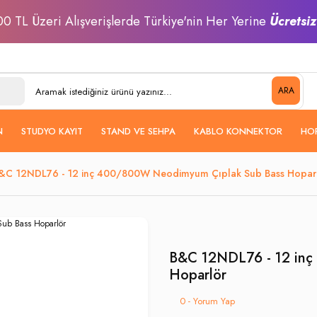
0 TL Üzeri Alışverişlerde Türkiye'nin Her Yerine
Ücretsi
ARA
N
STUDYO KAYIT
STAND VE SEHPA
KABLO KONNEKTOR
HO
&C 12NDL76 - 12 inç 400/800W Neodimyum Çıplak Sub Bass Hopar
B&C 12NDL76 - 12 in
Hoparlör
0 - Yorum Yap