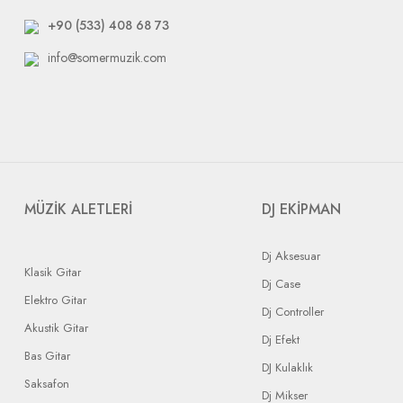
+90 (533) 408 68 73
info@somermuzik.com
MÜZİK ALETLERİ
DJ EKİPMAN
Dj Aksesuar
Klasik Gitar
Dj Case
Elektro Gitar
Dj Controller
Akustik Gitar
Dj Efekt
Bas Gitar
DJ Kulaklık
Saksafon
Dj Mikser