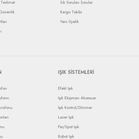
Teslimat
Sık Sorulan Sorular
 Güvenlik
Kargo Takibi
tları
Yeni Üyelik
ı
N
IŞIK SİSTEMLERİ
ofon
Efekt Işık
ofonn
Işık Ekipman Aksesuar
krofonu
Işık Kontrol/Dimmer
nları
Lazer Işık
onu
Par/Spot Işık
nu
Robot Işık