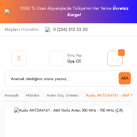
1000 TL Üzeri Alışverişlerde Türkiye'nin Her Yerine
Ücretsiz
Kargo!
Müşteri
Hizmetleri
0 (256) 512 33 30
Giriş Yap
Üye Ol
ARA
Anasayfa
Mikrofon
Anten Güç Uniteleri
Audix ANTDA4161 - Aktif Yön