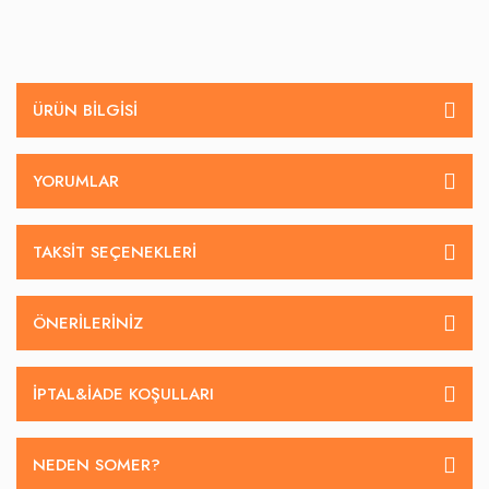
ÜRÜN BILGISI
YORUMLAR
TAKSIT SEÇENEKLERI
ÖNERILERINIZ
İPTAL&IADE KOŞULLARI
NEDEN SOMER?