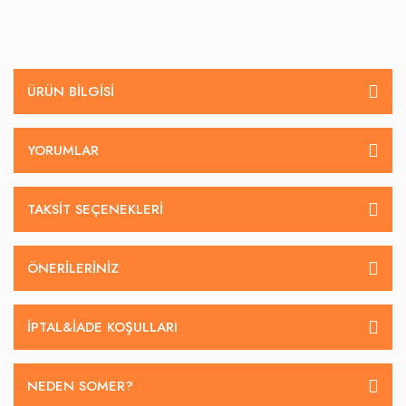
ÜRÜN BILGISI
YORUMLAR
TAKSIT SEÇENEKLERI
ÖNERILERINIZ
İPTAL&IADE KOŞULLARI
NEDEN SOMER?