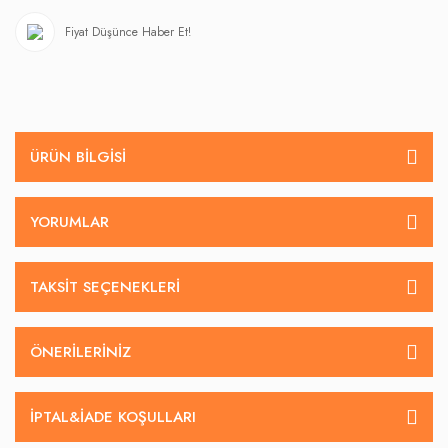
Fiyat Düşünce Haber Et!
ÜRÜN BILGISI
YORUMLAR
TAKSIT SEÇENEKLERI
ÖNERILERINIZ
İPTAL&IADE KOŞULLARI