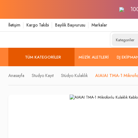
100
İletişim
Kargo Takibi
Bayilik Başvurusu
Markalar
TÜM KATEGORILER
MÜZIK ALETLERI
DJ EKIPMA
Anasayfa
Studyo Kayıt
Stüdyo Kulaklık
AIAIAI TMA-1 Mikrofo