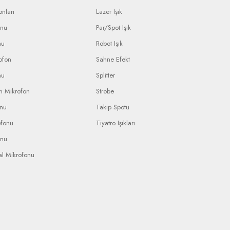
nları
Lazer Işık
onu
Par/Spot Işık
nu
Robot Işık
ofon
Sahne Efekt
nu
Splitter
n Mikrofon
Strobe
onu
Takip Spotu
ofonu
Tiyatro Işıkları
onu
al Mikrofonu