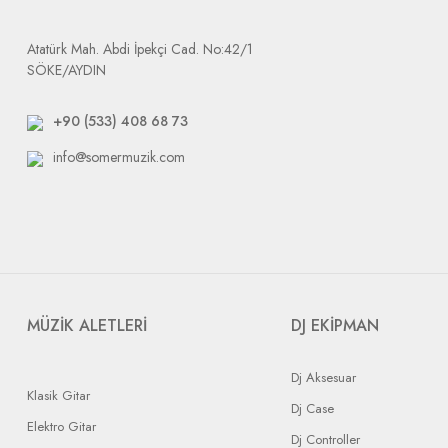
Dikkat etmeniz gerek durum: tarafımıza yapılacak bütün gönderile
Atatürk Mah. Abdi İpekçi Cad. No:42/1
SÖKE/AYDIN
+90 (533) 408 68 73
info@somermuzik.com
MÜZİK ALETLERİ
DJ EKİPMAN
Dj Aksesuar
Klasik Gitar
Dj Case
Elektro Gitar
Dj Controller