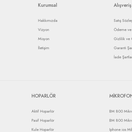
rin anlaşmalı olduğumuz kargo firmaları ile yapılması gerekir.
Kurumsal
Alışveriş
Hakkımızda
Satış Sözle
Vizyon
Ödeme ve 
Misyon
Gizlilik ve
İletişim
Garanti Şar
İade Şartlar
HOPARLÖR
MİKROFO
Aktif Hoparlör
BM 800 Mikr
Pasif Hoparlör
BM 800 Mikr
Kule Hoparlör
Iphone ios Mi