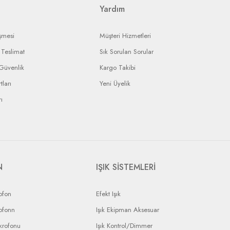
Yardım
şmesi
Müşteri Hizmetleri
Teslimat
Sık Sorulan Sorular
 Güvenlik
Kargo Takibi
tları
Yeni Üyelik
ı
N
IŞIK SİSTEMLERİ
ofon
Efekt Işık
ofonn
Işık Ekipman Aksesuar
krofonu
Işık Kontrol/Dimmer