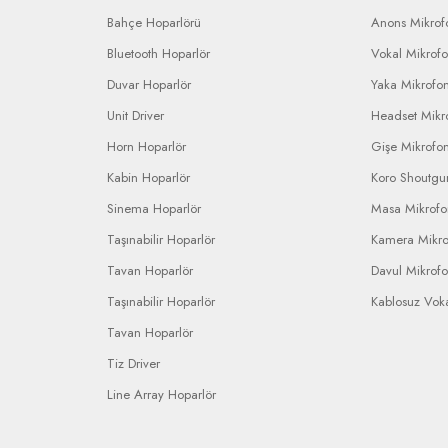
Bahçe Hoparlörü
Anons Mikrofo
Bluetooth Hoparlör
Vokal Mikrof
Duvar Hoparlör
Yaka Mikrofo
Unit Driver
Headset Mikr
Horn Hoparlör
Gişe Mikrofo
Kabin Hoparlör
Koro Shoutgu
Sinema Hoparlör
Masa Mikrof
Taşınabilir Hoparlör
Kamera Mikr
Tavan Hoparlör
Davul Mikrof
Taşınabilir Hoparlör
Kablosuz Vok
Tavan Hoparlör
Tiz Driver
Line Array Hoparlör