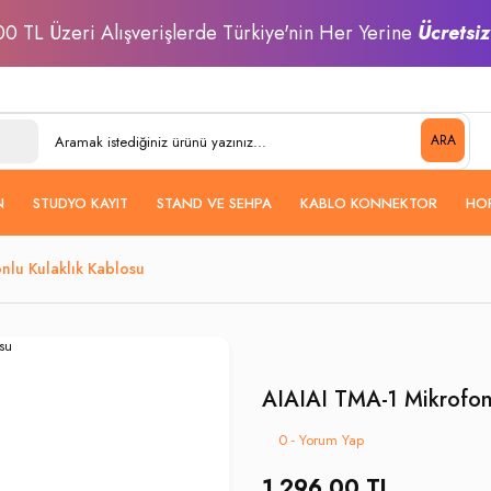
0 TL Üzeri Alışverişlerde Türkiye'nin Her Yerine
Ücretsi
ARA
N
STUDYO KAYIT
STAND VE SEHPA
KABLO KONNEKTOR
HO
nlu Kulaklık Kablosu
AIAIAI TMA-1 Mikrofonl
0 - Yorum Yap
1.296,00 TL