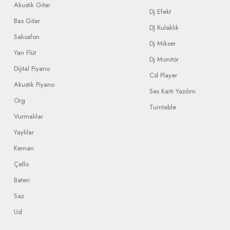
Akustik Gitar
Dj Efekt
Bas Gitar
DJ Kulaklık
Saksafon
Dj Mikser
Yan Flüt
Dj Monitör
Dijital Piyano
Cd Player
Akustik Piyano
Ses Kartı Yazılım
Org
Turntable
Vurmalılar
Yaylılar
Keman
Çello
Bateri
Saz
Ud