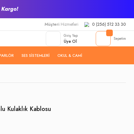
z Kargo!
Müşteri
Hizmetleri
0 (256) 512 33 30
Giriş Yap
Sepetim
Üye Ol
PARLÖR
SES SISTEMLERI
OKUL & CAMI
u Kulaklık Kablosu